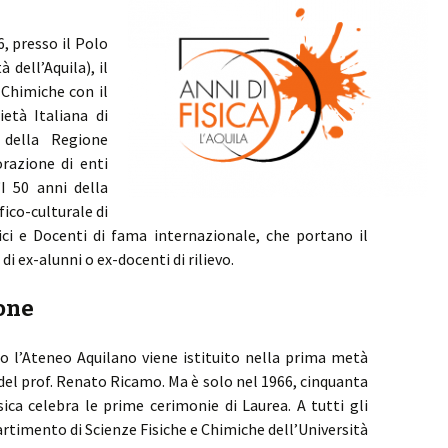
6, presso il Polo
 dell’Aquila), il
 Chimiche con il
ietà Italiana di
, della Regione
razione di enti
“I 50 anni della
fico-culturale di
sici e Docenti di fama internazionale, che portano il
à di ex-alunni o ex-docenti di rilievo.
ione
o l’Ateneo Aquilano viene istituito nella prima metà
 del prof. Renato Ricamo. Ma è solo nel 1966, cinquanta
isica celebra le prime cerimonie di Laurea. A tutti gli
ipartimento di Scienze Fisiche e Chimiche dell’Università