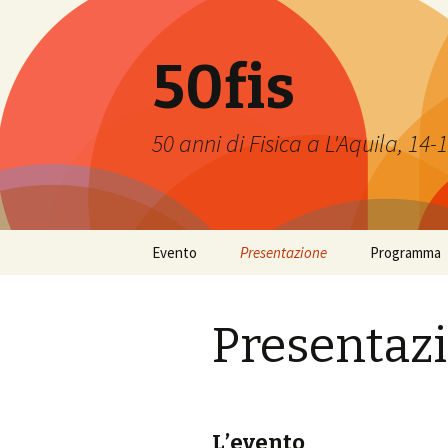
50fis
50 anni di Fisica a L'Aquila, 14
Skip
Evento
Presentazione
Programma
to
content
Presentazione
Presentaz
Locandina
Brochure
L’evento